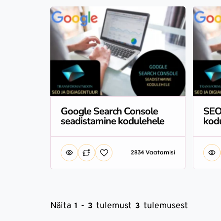
Google Search Console
SEO
seadistamine kodulehele
kod
2834 Vaatamisi
Näita
-
tulemust
tulemusest
1
3
3