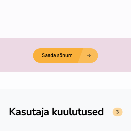
Saada sõnum
Kasutaja kuulutused
3