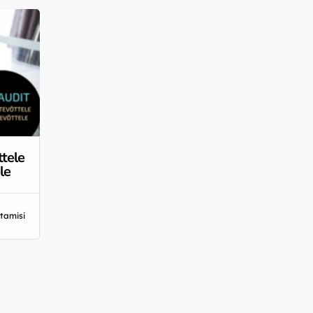
tele
le
tamisi