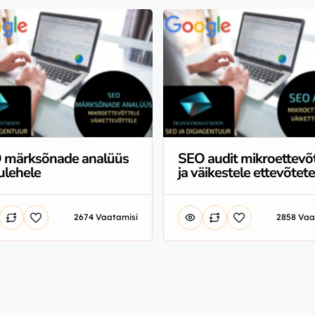
 märksõnade analüüs
SEO audit mikroettevõt
ulehele
ja väikestele ettevõtete
2674 Vaatamisi
2858 Vaa