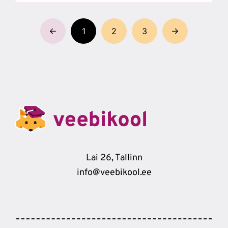
1
2
3
Lai 26, Tallinn
info@veebikool.ee