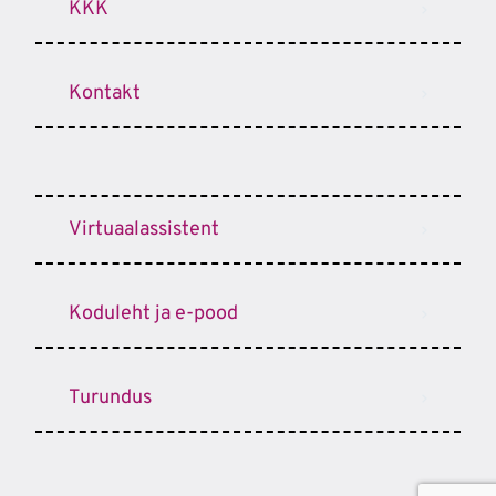
KKK
Kontakt
Virtuaalassistent
Koduleht ja e-pood
Turundus