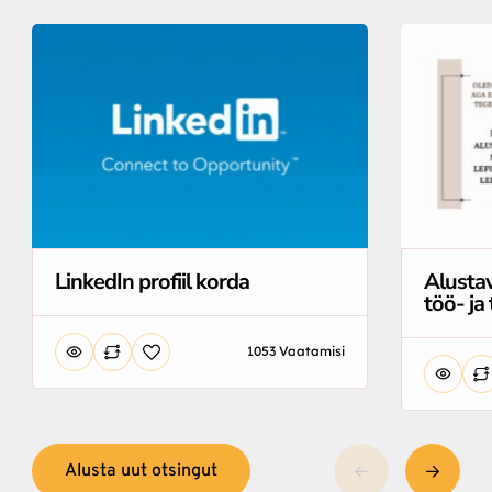
LinkedIn profiil korda
Alusta
töö- ja
1053 Vaatamisi
Alusta uut otsingut