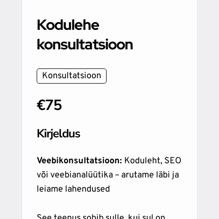
Kodulehe
konsultatsioon
Konsultatsioon
€75
Kirjeldus
Veebikonsultatsioon:
Koduleht, SEO
või veebianalüütika – arutame läbi ja
leiame lahendused
See teenus sobib sulle, kui sul on