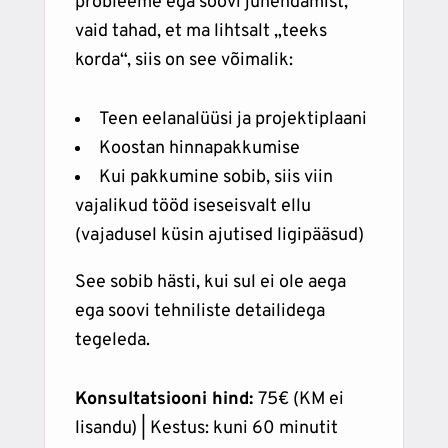
probleeme ega soovi juhendamist,
vaid tahad, et ma lihtsalt „teeks
korda“, siis on see võimalik:
Teen eelanalüüsi ja projektiplaani
Koostan hinnapakkumise
Kui pakkumine sobib, siis viin
vajalikud tööd iseseisvalt ellu
(vajadusel küsin ajutised ligipääsud)
See sobib hästi, kui sul ei ole aega
ega soovi tehniliste detailidega
tegeleda.
Konsultatsiooni hind:
75€ (KM ei
lisandu) | Kestus: kuni 60 minutit