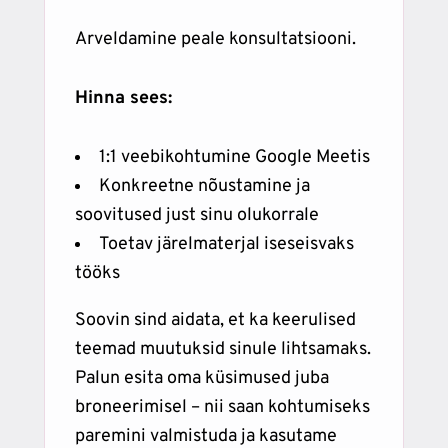
Arveldamine peale konsultatsiooni.
Hinna sees:
1:1 veebikohtumine Google Meetis
Konkreetne nõustamine ja
soovitused just sinu olukorrale
Toetav järelmaterjal iseseisvaks
tööks
Soovin sind aidata, et ka keerulised
teemad muutuksid sinule lihtsamaks.
Palun esita oma küsimused juba
broneerimisel – nii saan kohtumiseks
paremini valmistuda ja kasutame