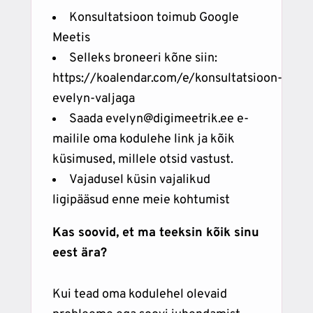
Konsultatsioon toimub Google
Meetis
Selleks broneeri kõne siin:
https://koalendar.com/e/konsultatsioon-
evelyn-valjaga
Saada
evelyn@digimeetrik.ee
e-
mailile oma kodulehe link ja kõik
küsimused, millele otsid vastust.
Vajadusel küsin vajalikud
ligipääsud enne meie kohtumist
Kas soovid, et ma teeksin kõik sinu
eest ära?
Kui tead oma kodulehel olevaid