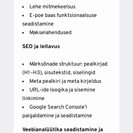
Lehe mitmekeelsus
E-poe baas funktsionaalsuse
seadistamine
Makselahendused
SEO ja leitavus
Märksõnade struktuur: pealkirjad
(H1–H3), sisutekstid, siselingid
Meta pealkiri ja meta kirjeldus
URL-ide loogika ja sisemine
linkimine
Google Search Console’i
paigaldamine ja seadistamine
Veebianalüütika seadistamine ja