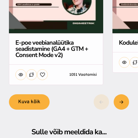
E-poe veebianalüütika
Kodule
seadistamine (GA4 + GTM +
Consent Mode v2)
1051 Vaatamisi
Kuva kõik
Sulle võib meeldida ka...