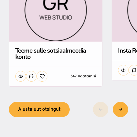
Teeme sulle sotsiaalmeedia
Insta R
konto
347 Vaatamisi
Alusta uut otsingut