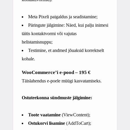
Meta Pixeli paigaldus ja seadistamine;
Päringute jälgimine: Näed, kui palju inimesi
täitis kontaktvormi või vajutas
helistamisnuppu;
Testimine, et andmed jõuaksid korrektselt
kohale.
WooCommerce’i e-pood
– 195 €
Täislahendus e-poele müügi kasvatamiseks.
Ostuteekonna sündmuste jälgimine:
Toote vaatamine
(ViewContent);
Ostukorvi lisamine
(AddToCart)
;