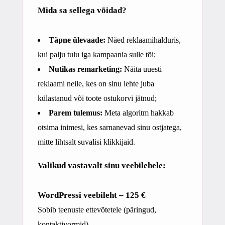
Mida sa sellega võidad?
Täpne ülevaade:
Näed reklaamihalduris,
kui palju tulu iga kampaania sulle tõi;
Nutikas remarketing:
Näita uuesti
reklaami neile, kes on sinu lehte juba
külastanud või toote ostukorvi jätnud;
Parem tulemus:
Meta algoritm hakkab
otsima inimesi, kes sarnanevad sinu ostjatega,
mitte lihtsalt suvalisi klikkijaid.
Valikud vastavalt sinu veebilehele:
WordPressi veebileht – 125 €
Sobib teenuste ettevõtetele (päringud,
kontaktivormid).