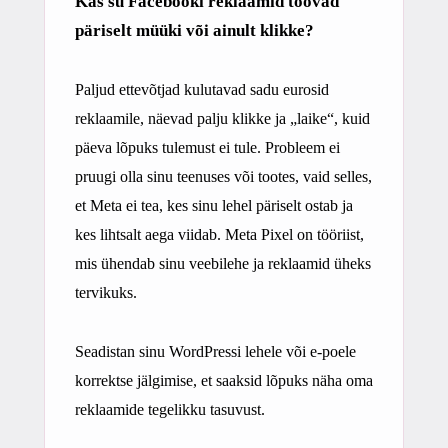
Kas su Facebooki reklaamid toovad
päriselt müüki või ainult klikke?
Paljud ettevõtjad kulutavad sadu eurosid
reklaamile, näevad palju klikke ja „laike“, kuid
päeva lõpuks tulemust ei tule. Probleem ei
pruugi olla sinu teenuses või tootes, vaid selles,
et Meta ei tea, kes sinu lehel päriselt ostab ja
kes lihtsalt aega viidab. Meta Pixel on tööriist,
mis ühendab sinu veebilehe ja reklaamid üheks
tervikuks.
Seadistan sinu WordPressi lehele või e-poele
korrektse jälgimise, et saaksid lõpuks näha oma
reklaamide tegelikku tasuvust.