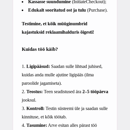
Kassasse suundumine
(InitiateCheckout)
;
Edukalt sooritatud ost ja tulu
(Purchase)
.
Testimine, et kõik müüginumbrid
kajastuksid reklaamihalduris õigesti!
Kuidas töö käib?
Ligipääsud:
Saadan sulle lihtsad juhised,
kuidas anda mulle ajutine ligipääs (ilma
paroolide jagamiseta).
Teostus:
Teen seadistused ära
2–5 tööpäeva
jooksul.
Kontroll:
Testin süsteemi üle ja saadan sulle
kinnituse, et kõik töötab.
Tasumine:
Arve esitan alles pärast töö