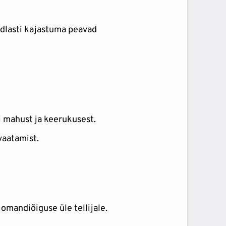
ndlasti kajastuma peavad
i mahust ja keerukusest.
vaatamist.
omandiõiguse üle tellijale.