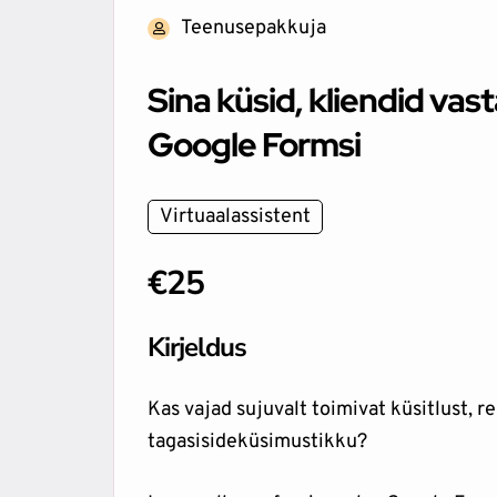
Teenusepakkuja
Sina küsid, kliendid vas
Google Formsi
Virtuaalassistent
€25
Kirjeldus
Kas vajad sujuvalt toimivat küsitlust, r
tagasisideküsimustikku?