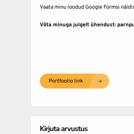
Vaata minu loodud Google Formsi näidi
Võta minuga julgelt ühendust: parn
Portfoolio link
Kirjuta arvustus