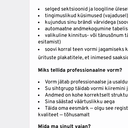
selged sektsioonid ja loogiline ülese
tingimuslikud küsimused (vajadusel
kujundus sinu brändi värvidega (soov
automaatne andmekogumine tabelis
valikuline kinnitus- või tänusõnum t
esitamist)
soovi korral teen vormi jagamiseks k
ürituste plakatitele, et inimesed saaksi
Miks tellida professionaalne vorm?
Vorm jätab professionaalse ja usald
Su sihtgrupp täidab vormi kiiremini 
Andmed on kohe korrektselt struktu
Sina säästad väärtuslikku aega
Täida oma eesmärk — olgu see registr
kvaliteet — tõhusamalt
Mida ma sinult vajan?