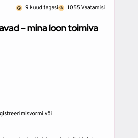
9 kuud tagasi
1055 Vaatamisi
tavad – mina loon toimiva
egistreerimisvormi või