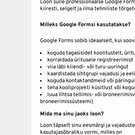
Loon sulle professionaalse Google Forms
kiiresti, selgelt ja ilma tehniliste tõrget
Milleks Google Formsi kasutatakse?
Google Forms sobib ideaalselt, kui soov
koguda tagasisidet koolitustelt, üritu
korraldada üritusele registreerimist
viia läbi kliendi- või turu-uuringut
kaardistada sihtgrupi vajadusi ja eeli
koguda kontaktandmeid või päringu
teha kooliprojekti küsitlust või kog
luua lihtsa tellimis- või broneerimisv
broneerimissüsteemi)
Mida ma sinu jaoks loon?
Loon täpselt sinu eesmärgi ja vajadust
kasutajasõbraliku vormi, milles on