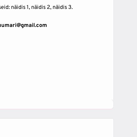
seid:
näidis 1,
näidis 2,
näidis 3.
puumari@gmail.com