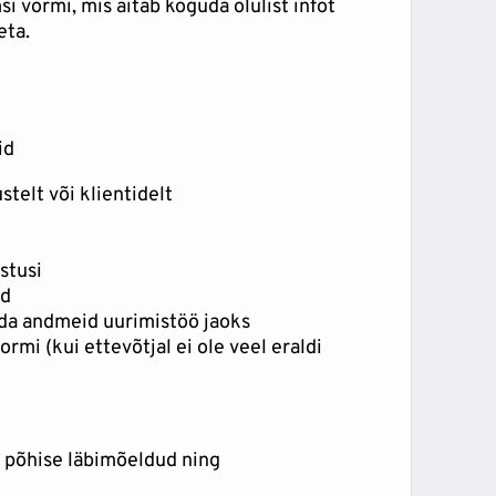
i vormi, mis aitab koguda olulist infot
eta.
id
stelt või klientidelt
stusi
id
uda andmeid uurimistöö jaoks
ormi (kui ettevõtjal ei ole veel eraldi
e põhise läbimõeldud ning