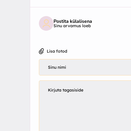
Postita külalisena
Sinu arvamus loeb
Lisa fotod