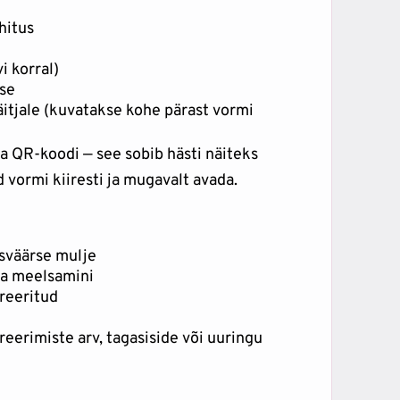
hitus
)
i korral)
se
äitjale (kuvatakse kohe pärast vormi
a QR-koodi — see sobib hästi näiteks
d vormi kiiresti ja mugavalt avada.
usväärse mulje
ja meelsamini
reeritud
eerimiste arv, tagasiside või uuringu