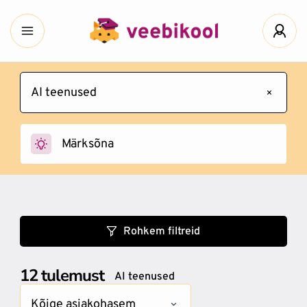
AI teenused
Rohkem filtreid
12
tulemust
AI teenused
Kõige asjakohasem