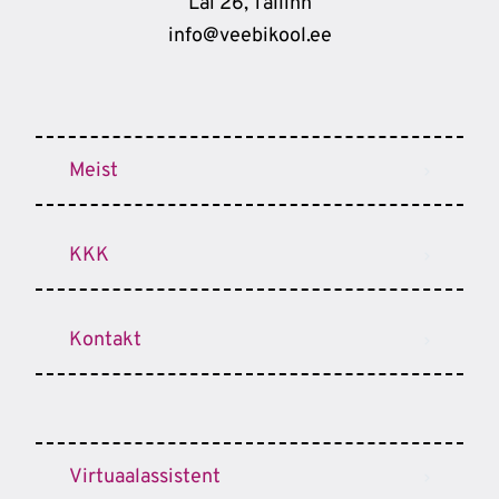
Lai 26, Tallinn
info@veebikool.ee
Meist
KKK
Kontakt
Virtuaalassistent