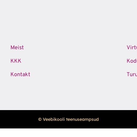
Meist
Virt
KKK
Kodu
Kontakt
Tur
© Veebikooli teenuseampsud