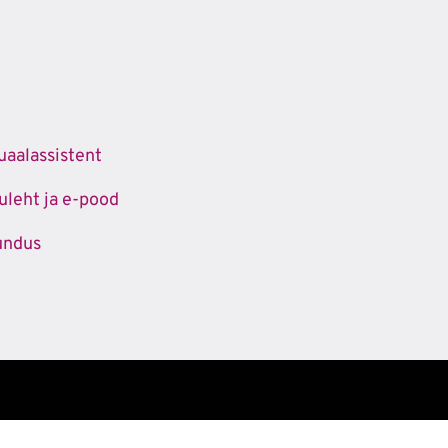
uaalassistent
leht ja e-pood
undus