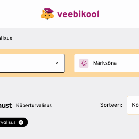
lisus
must
Sorteeri:
Kõ
Küberturvalisus
valisus