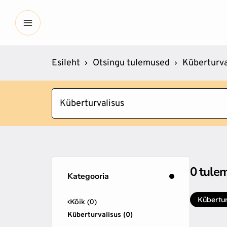
Esileht
Otsingu tulemused
Küberturva
Küberturvalisus
0
tule
Kategooria
Kübertur
Kõik (0)
Küberturvalisus (0)