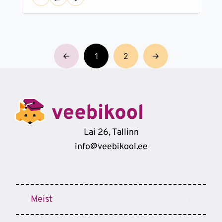
1
2
Lai 26, Tallinn
info@veebikool.ee
Meist