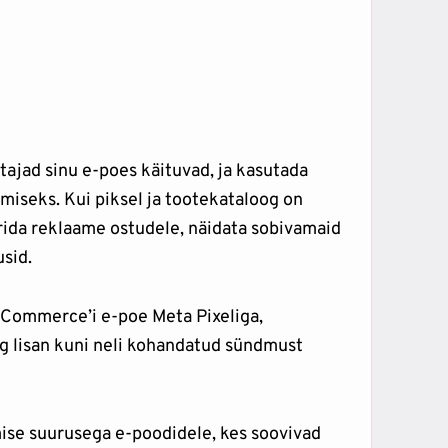
stajad sinu e-poes käituvad, ja kasutada
iseks. Kui piksel ja tootekataloog on
rida reklaame ostudele, näidata sobivamaid
sid.
Commerce’i e-poe Meta Pixeliga,
g lisan kuni neli kohandatud sündmust
ise suurusega e-poodidele, kes soovivad