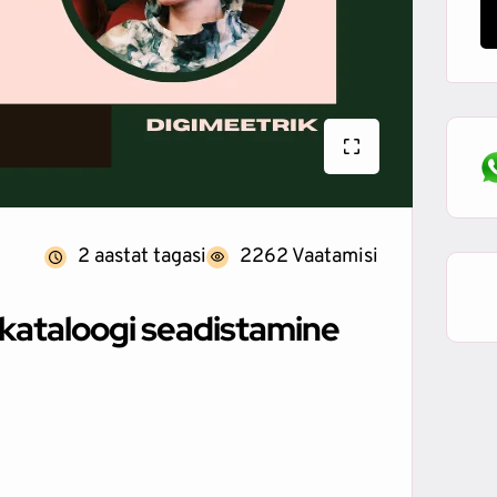
2 aastat tagasi
2262 Vaatamisi
 kataloogi seadistamine