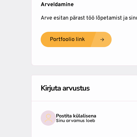
Arveldamine
Arve esitan pärast töö lõpetamist ja sin
Portfoolio link
Kirjuta arvustus
Postita külalisena
Sinu arvamus loeb