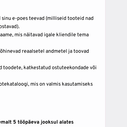
 sinu e-poes teevad (milliseid tooteid nad
ostavad).
aame, mis näitavad igale kliendile tema
hinevad reaalsetel andmetel ja toovad
d toodete, katkestatud ostuteekondade või
ootekataloogi, mis on valmis kasutamiseks
emalt 5 tööpäeva jooksul alates