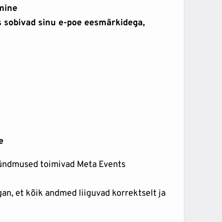
mine
s sobivad sinu e-poe eesmärkidega,
e
 sündmused toimivad Meta Events
gan, et kõik andmed liiguvad korrektselt ja