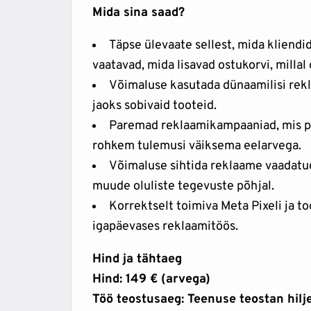
Mida sina saad?
Täpse ülevaate sellest, mida kliendid
vaatavad, mida lisavad ostukorvi, millal 
Võimaluse kasutada dünaamilisi rekl
jaoks sobivaid tooteid.
Paremad reklaamikampaaniad, mis põ
rohkem tulemusi väiksema eelarvega.
Võimaluse sihtida reklaame vaadatu
muude oluliste tegevuste põhjal.
Korrektselt toimiva Meta Pixeli ja t
igapäevases reklaamitöös.
Hind ja tähtaeg
Hind: 149 € (arvega)
Töö teostusaeg: Teenuse teostan hilj