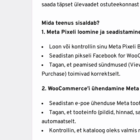
saada täpset ülevaadet ostuteekonnast 
Mida teenus sisaldab?
1. Meta Pixeli loomine ja seadistamin
Loon või kontrollin sinu Meta Pixeli
Seadistan pikseli Facebook for Wo
Tagan, et peamised sündmused (View
Purchase) toimivad korrektselt.
2. WooCommerce’i ühendamine Meta 
Seadistan e-poe ühenduse Meta toot
Tagan, et tooteinfo (pildid, hinnad, 
automaatselt.
Kontrollin, et kataloog oleks valmis