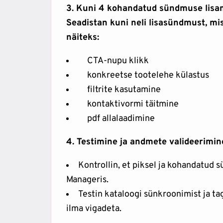
3. Kuni 4 kohandatud sündmuse lisa
Seadistan kuni neli lisasündmust, mi
näiteks:
CTA-nupu klikk
konkreetse tootelehe külastus
filtrite kasutamine
kontaktivormi täitmine
pdf allalaadimine
4. Testimine ja andmete valideerimin
Kontrollin, et piksel ja kohandatud
Manageris.
Testin kataloogi sünkroonimist ja ta
ilma vigadeta.