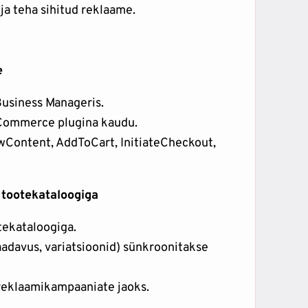
ja teha sihitud reklaame.
e
 Business Manageris.
oCommerce plugina kaudu.
Content, AddToCart, InitiateCheckout,
tootekataloogiga
ekataloogiga.
saadavus, variatsioonid) sünkroonitakse
 reklaamikampaaniate jaoks.