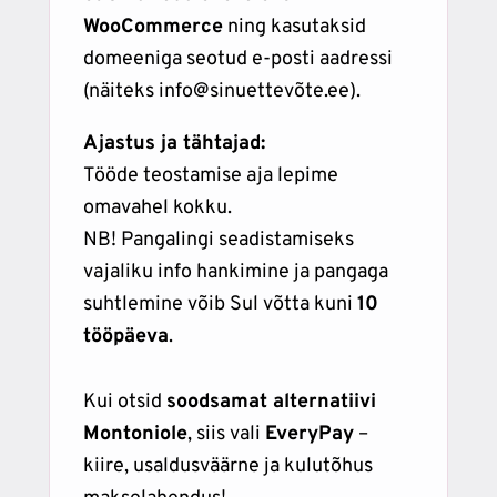
WooCommerce
ning kasutaksid
domeeniga seotud e-posti aadressi
(näiteks info@sinuettevõte.ee).
Ajastus ja tähtajad:
Tööde teostamise aja lepime
omavahel kokku.
NB! Pangalingi seadistamiseks
vajaliku info hankimine ja pangaga
suhtlemine võib Sul võtta kuni
10
tööpäeva
.
Kui otsid
soodsamat alternatiivi
Montoniole
, siis vali
EveryPay
–
kiire, usaldusväärne ja kulutõhus