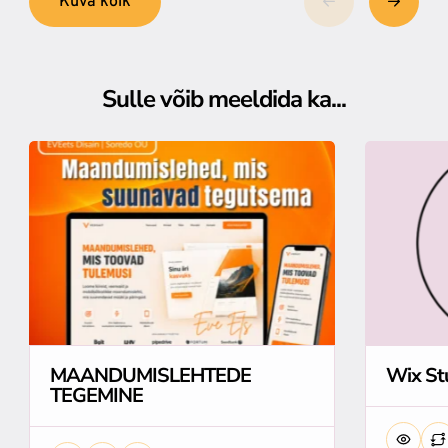
Kuva kõik
Sulle võib meeldida ka...
MAANDUMISLEHTEDE
Wix St
TEGEMINE