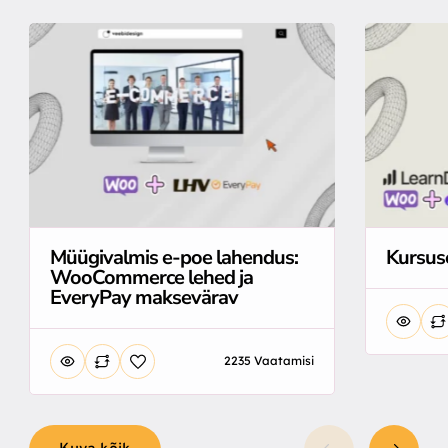
Müügivalmis e-poe lahendus:
Kursuse
WooCommerce lehed ja
EveryPay maksevärav
2235 Vaatamisi