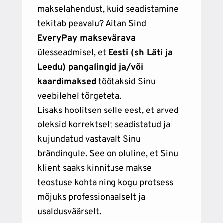
makselahendust, kuid seadistamine
tekitab peavalu? Aitan Sind
EveryPay maksevärava
ülesseadmisel, et
Eesti (sh Läti ja
Leedu) pangalingid ja/või
kaardimaksed
töötaksid Sinu
veebilehel tõrgeteta.
Lisaks hoolitsen selle eest, et arved
oleksid korrektselt seadistatud ja
kujundatud vastavalt Sinu
brändingule. See on oluline, et Sinu
klient saaks kinnituse makse
teostuse kohta ning kogu protsess
mõjuks professionaalselt ja
usaldusväärselt.