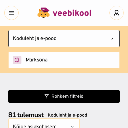
Koduleht ja e-pood
Rohkem filtreid
81
tulemust
Koduleht ja e-pood
Kõige asjakohasem