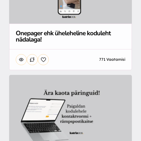
Onepager ehk üheleheline koduleht
nädalaga!
771 Vaatamisi