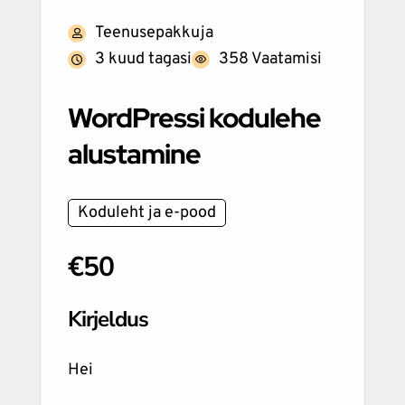
Teenusepakkuja
3 kuud tagasi
358 Vaatamisi
WordPressi kodulehe
alustamine
Koduleht ja e-pood
€50
Kirjeldus
Hei