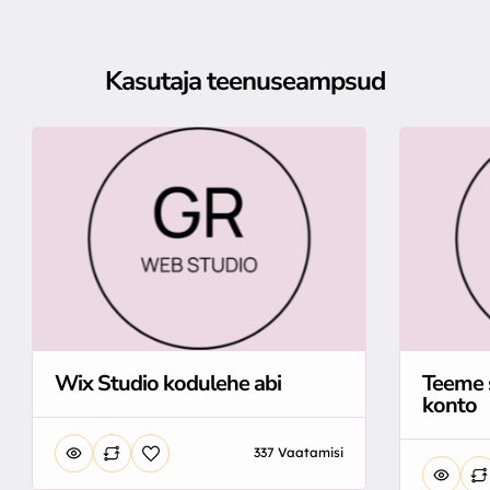
Kasutaja teenuseampsud
Wix Studio kodulehe abi
Teeme 
konto
337 Vaatamisi