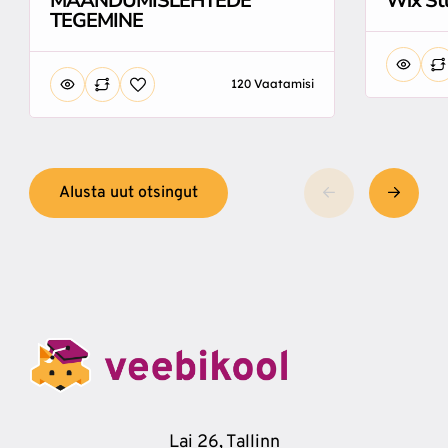
MAANDUMISLEHTEDE
Wix St
TEGEMINE
120 Vaatamisi
Alusta uut otsingut
Lai 26, Tallinn