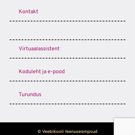
Kontakt
Virtuaalassistent
Koduleht ja e-pood
Turundus
© Veebikooli teenuseampsud