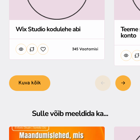
Wix Studio kodulehe abi
Teeme 
konto
345 Vaatamisi
Kuva kõik
Sulle võib meeldida ka...