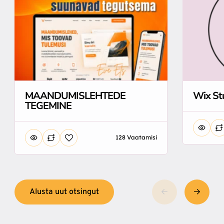
MAANDUMISLEHTEDE
Wix St
TEGEMINE
128 Vaatamisi
Alusta uut otsingut