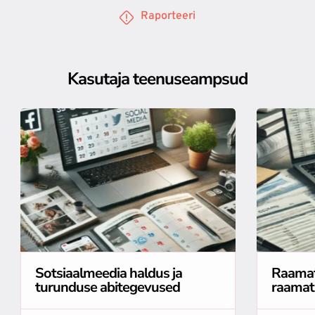
Raporteeri
Kasutaja teenuseampsud
Sotsiaalmeedia haldus ja
Raamat
turunduse abitegevused
raamat