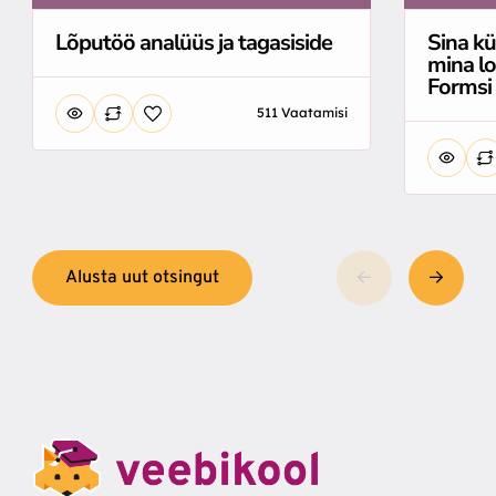
Lõputöö analüüs ja tagasiside
Sina kü
mina l
Formsi
511 Vaatamisi
Alusta uut otsingut