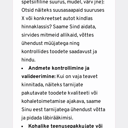
spetsiifiline suurus, mudel, värv jne):
Otsid näiteks suusasaapaid suuruses
X või konkreetset autot kindlas
hinnaklassis? Saame Sind aidata,
sirvides mitmeid allikaid, võttes
ühendust müüjatega ning
kontrollides toodete saadavust ja
hindu.
Andmete kontrollimine ja
valideerimine:
Kui on vaja teavet
kinnitada, näiteks tarnijate
pakutavate toodete kvaliteeti või
kohaletoimetamise ajakava, saame
Sinu eest tarnijatega ühendust võtta
ja pidada läbirääkimisi.
Kohalike teenusepakkujate või