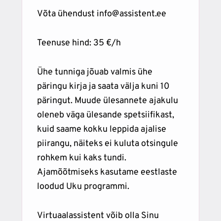
Võta ühendust info@assistent.ee
Teenuse hind: 35 €/h
Ühe tunniga jõuab valmis ühe
päringu kirja ja saata välja kuni 10
päringut. Muude ülesannete ajakulu
oleneb väga ülesande spetsiifikast,
kuid saame kokku leppida ajalise
piirangu, näiteks ei kuluta otsingule
rohkem kui kaks tundi.
Ajamõõtmiseks kasutame eestlaste
loodud Uku programmi.
Virtuaalassistent võib olla Sinu