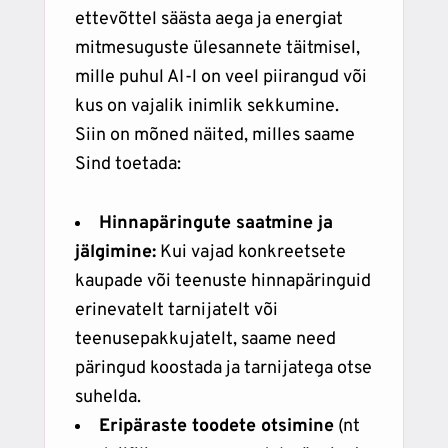
ettevõttel säästa aega ja energiat
mitmesuguste ülesannete täitmisel,
mille puhul AI-l on veel piirangud või
kus on vajalik inimlik sekkumine.
Siin on mõned näited, milles saame
Sind toetada:
Hinnapäringute saatmine ja
jälgimine:
Kui vajad konkreetsete
kaupade või teenuste hinnapäringuid
erinevatelt tarnijatelt või
teenusepakkujatelt, saame need
päringud koostada ja tarnijatega otse
suhelda.
Eripäraste toodete otsimine
(nt