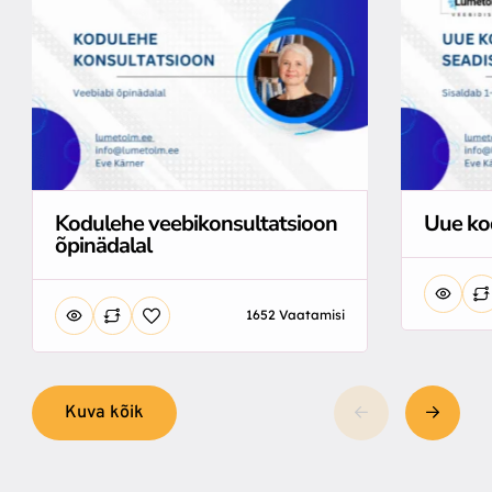
Kodulehe veebikonsultatsioon
Uue ko
õpinädalal
1652 Vaatamisi
Kuva kõik