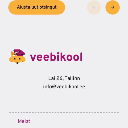
Alusta uut otsingut
Lai 26, Tallinn
info@veebikool.ee
Meist