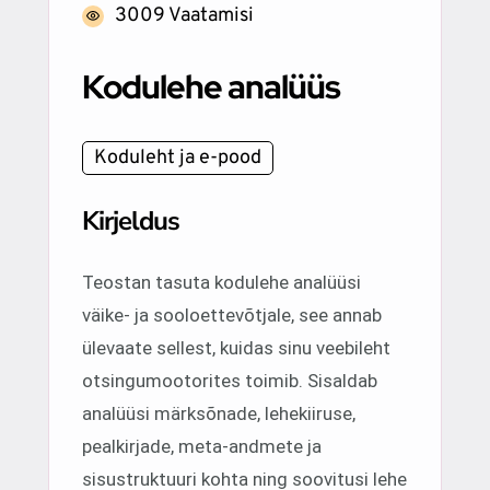
3009 Vaatamisi
Kodulehe analüüs
Koduleht ja e-pood
Kirjeldus
Teostan tasuta kodulehe analüüsi
väike- ja sooloettevõtjale, see annab
ülevaate sellest, kuidas sinu veebileht
otsingumootorites toimib. Sisaldab
analüüsi märksõnade, lehekiiruse,
pealkirjade, meta-andmete ja
sisustruktuuri kohta ning soovitusi lehe