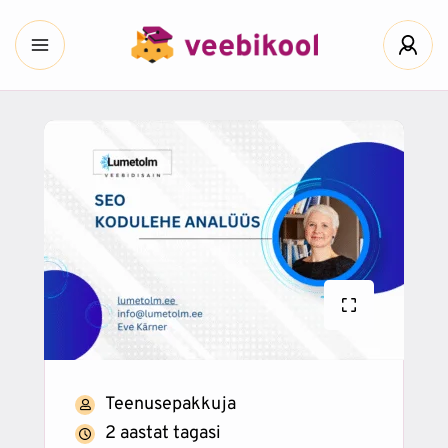
Teenusepakkuja
2 aastat tagasi