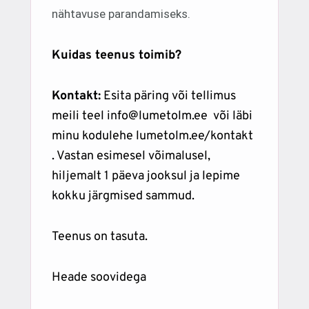
nähtavuse parandamiseks.
Kuidas teenus toimib?
Kontakt:
Esita päring või tellimus
meili teel
info@lumetolm.ee
või läbi
minu kodulehe
lumetolm.ee/kontakt
. Vastan esimesel võimalusel,
hiljemalt 1 päeva jooksul ja lepime
kokku järgmised sammud.
Teenus on tasuta.
Heade soovidega