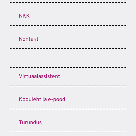
KKK
Kontakt
Virtuaalassistent
Koduleht ja e-pood
Turundus