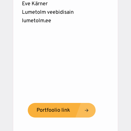
Eve Kärner
Lumetolm veebidisain
lumetolm.ee
Portfoolio link