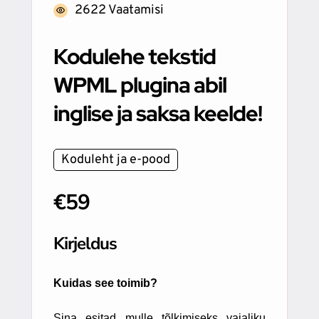
2622 Vaatamisi
Kodulehe tekstid
WPML plugina abil
inglise ja saksa keelde!
Koduleht ja e-pood
€59
Kirjeldus
Kuidas see toimib?
Sina esitad mulle tõlkimiseks vajaliku