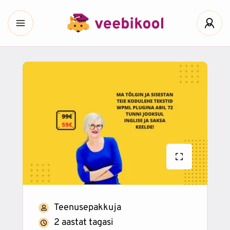
Teenusepakkuja
2 aastat tagasi