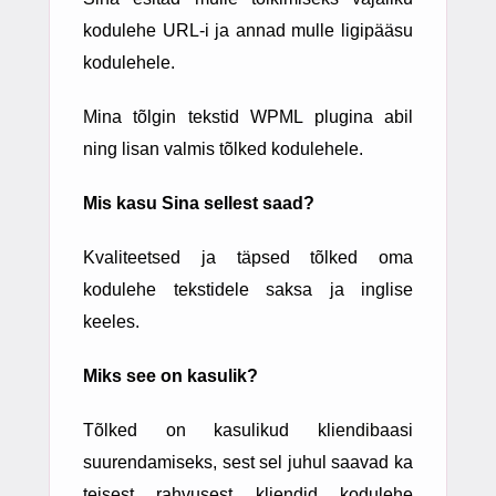
kodulehe URL-i ja annad mulle ligipääsu
kodulehele.
Mina tõlgin tekstid WPML plugina abil
ning lisan valmis tõlked kodulehele.
Mis kasu Sina sellest saad?
Kvaliteetsed ja täpsed tõlked oma
kodulehe tekstidele saksa ja inglise
keeles.
Miks see on kasulik?
Tõlked on kasulikud kliendibaasi
suurendamiseks, sest sel juhul saavad ka
teisest rahvusest kliendid kodulehe