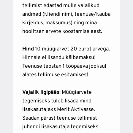
tellimist edastad mulle vajalikud
andmed (kliendi nimi, teenuse/kauba
kirjeldus, maksumus) ning mina
hoolitsen arvete koostamise eest.
Hind
10 müügiarvet 20 eurot arvega.
Hinnale ei lisandu käibemaksu!
Teenuse teostan 1 tööpäeva jooksul
alates tellimuse esitamisest.
Vajalik ligipääs
: Müügiarvete
tegemiseks tuleb lisada mind
lisakasutajaks Merit Aktivasse.
Saadan pärast teenuse tellimist
juhendi lisakasutaja tegemiseks.