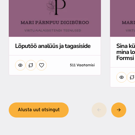
Lõputöö analüüs ja tagasiside
Sina kü
mina l
Formsi
511 Vaatamisi
Alusta uut otsingut