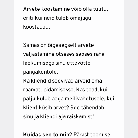
Arvete koostamine võib olla tüütu,
eriti kui neid tuleb omajagu
koostada…
Samas on õigeaegselt arvete
väljastamine otseses seoses raha
laekumisega sinu ettevõtte
pangakontole.
Ka kliendid soovivad arveid oma
raamatupidamisesse. Kas tead, kui
palju kulub aega meilivahetusele, kui
klient küsib arvet? See tähendab
sinu ja kliendi aja raiskamist!
Kuidas see toimib?
Pärast teenuse