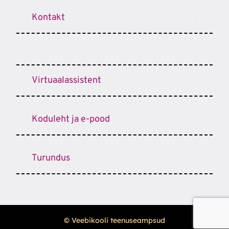
Kontakt
Virtuaalassistent
Koduleht ja e-pood
Turundus
© Veebikooli teenuseampsud