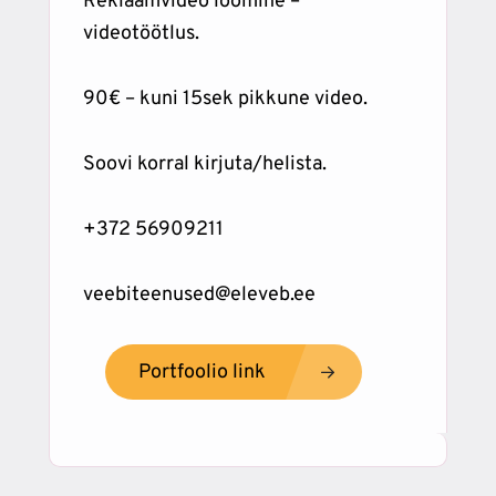
Reklaamvideo loomine –
videotöötlus.
90€ – kuni 15sek pikkune video.
Soovi korral kirjuta/helista.
+372 56909211
veebiteenused@eleveb.ee
Portfoolio link