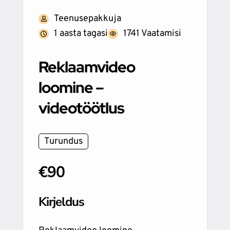
Teenusepakkuja
1 aasta tagasi
1741 Vaatamisi
Reklaamvideo
loomine –
videotöötlus
Turundus
€90
Kirjeldus