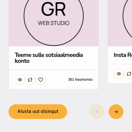
Teeme sulle sotsiaalmeedia
Insta R
konto
351 Vaatamisi
Alusta uut otsingut