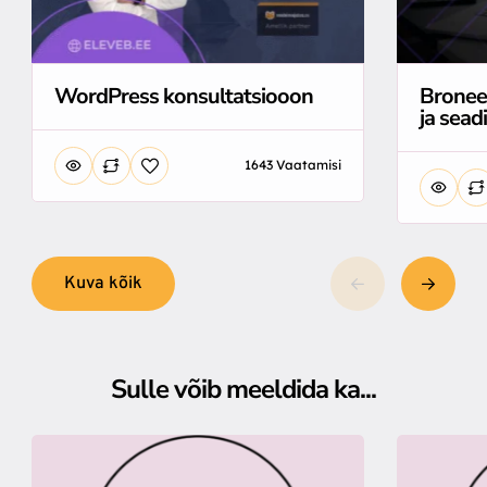
WordPress konsultatsiooon
Bronee
ja sead
1643 Vaatamisi
Kuva kõik
Sulle võib meeldida ka...