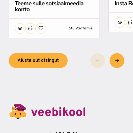
Teeme sulle sotsiaalmeedia
Insta R
konto
345 Vaatamisi
Alusta uut otsingut