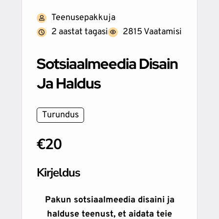
Teenusepakkuja
2 aastat tagasi
2815 Vaatamisi
Sotsiaalmeedia Disain
Ja Haldus
Turundus
€20
Kirjeldus
Pakun sotsiaalmeedia disaini ja
halduse teenust, et aidata teie