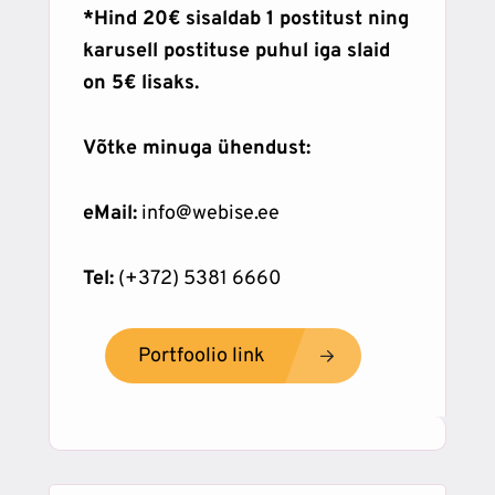
*Hind 20€ sisaldab 1 postitust ning
karusell postituse puhul iga slaid
on 5€ lisaks.
Võtke minuga ühendust:
eMail:
info@webise.ee
Tel:
(+372) 5381 6660
Portfoolio link