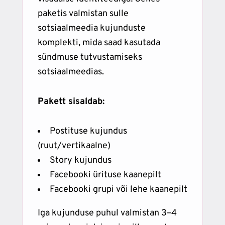
paketis valmistan sulle
sotsiaalmeedia kujunduste
komplekti, mida saad kasutada
sündmuse tutvustamiseks
sotsiaalmeedias.
Pakett sisaldab:
Postituse kujundus
(ruut/vertikaalne)
Story kujundus
Facebooki ürituse kaanepilt
Facebooki grupi või lehe kaanepilt
Iga kujunduse puhul valmistan 3–4