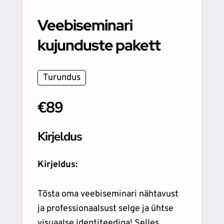
Veebiseminari
kujunduste pakett
Turundus
€89
Kirjeldus
Kirjeldus:
Tõsta oma veebiseminari nähtavust
ja professionaalsust selge ja ühtse
visuaalse identiteediga! Selles