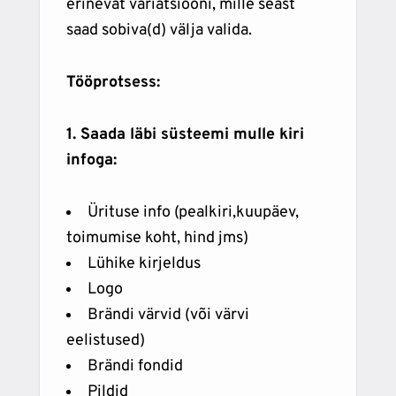
erinevat variatsiooni, mille seast
saad sobiva(d) välja valida.
Tööprotsess:
1. Saada läbi süsteemi mulle kiri
infoga:
Ürituse info (pealkiri,kuupäev,
toimumise koht, hind jms)
Lühike kirjeldus
Logo
Brändi värvid (või värvi
eelistused)
Brändi fondid
Pildid