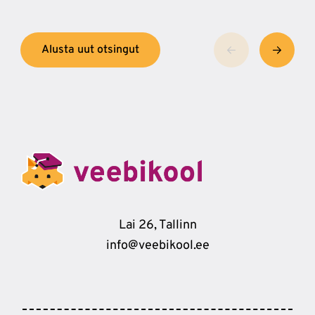
Alusta uut otsingut
Lai 26, Tallinn
info@veebikool.ee