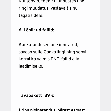
Kui soovid, teen kujundustes ühe
ringi muudatusi vastavalt sinu
tagasisidele.
6. Lõplikud failid:
Kui kujundused on kinnitatud,
saadan sulle Canva lingi ning soovi
korral ka valmis PNG-failid alla
laadimiseks.
Tavapakett 89 €
1 ring pisiparandusi pärast esmast