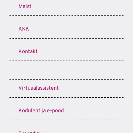
Meist
KKK
Kontakt
Virtuaalassistent
Koduleht ja e-pood