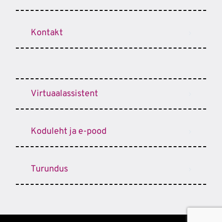
Kontakt
Virtuaalassistent
Koduleht ja e-pood
Turundus