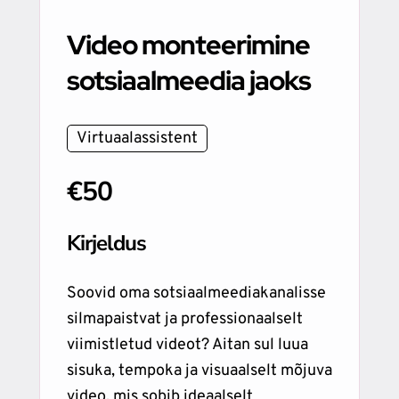
Video monteerimine
sotsiaalmeedia jaoks
Virtuaalassistent
€50
Kirjeldus
Soovid oma sotsiaalmeediakanalisse
silmapaistvat ja professionaalselt
viimistletud videot? Aitan sul luua
sisuka, tempoka ja visuaalselt mõjuva
video, mis sobib ideaalselt