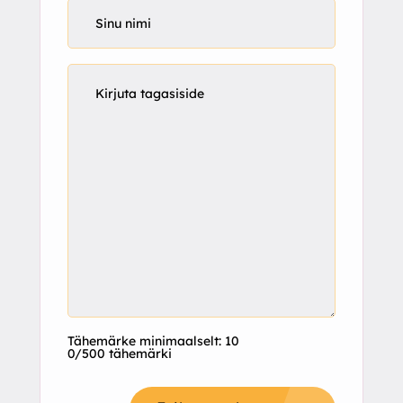
Tähemärke minimaalselt: 10
0/500 tähemärki