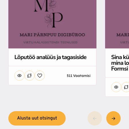
Lõputöö analüüs ja tagasiside
Sina kü
mina l
Formsi
511 Vaatamisi
Alusta uut otsingut