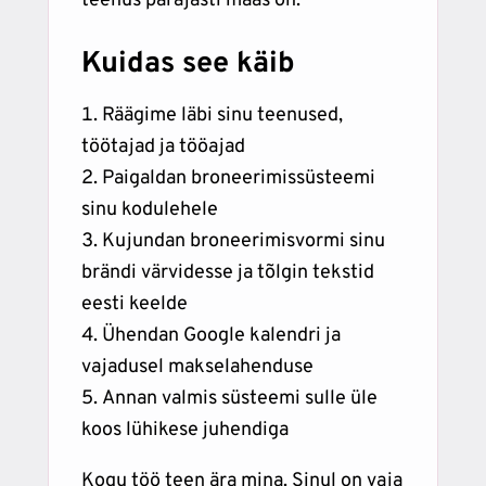
teenus parajasti maas on.
Kuidas see käib
Räägime läbi sinu teenused,
töötajad ja tööajad
Paigaldan broneerimissüsteemi
sinu kodulehele
Kujundan broneerimisvormi sinu
brändi värvidesse ja tõlgin tekstid
eesti keelde
Ühendan Google kalendri ja
vajadusel makselahenduse
Annan valmis süsteemi sulle üle
koos lühikese juhendiga
Kogu töö teen ära mina. Sinul on vaja