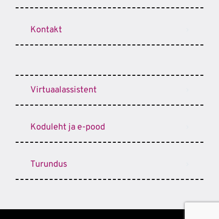
Kontakt
Virtuaalassistent
Koduleht ja e-pood
Turundus