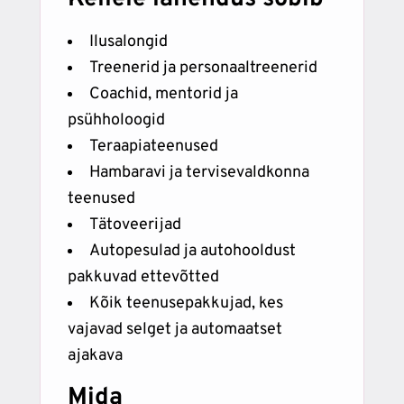
Ilusalongid
Treenerid ja personaaltreenerid
Coachid, mentorid ja
psühholoogid
Teraapiateenused
Hambaravi ja tervisevaldkonna
teenused
Tätoveerijad
Autopesulad ja autohooldust
pakkuvad ettevõtted
Kõik teenusepakkujad, kes
vajavad selget ja automaatset
ajakava
Mida