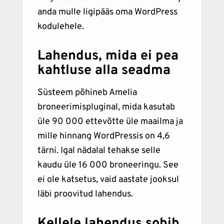
anda mulle ligipääs oma WordPress
kodulehele.
Lahendus, mida ei pea
kahtluse alla seadma
Süsteem põhineb Amelia
broneerimispluginal, mida kasutab
üle 90 000 ettevõtte üle maailma ja
mille hinnang WordPressis on 4,6
tärni. Igal nädalal tehakse selle
kaudu üle 16 000 broneeringu. See
ei ole katsetus, vaid aastate jooksul
läbi proovitud lahendus.
Kellele lahendus sobib