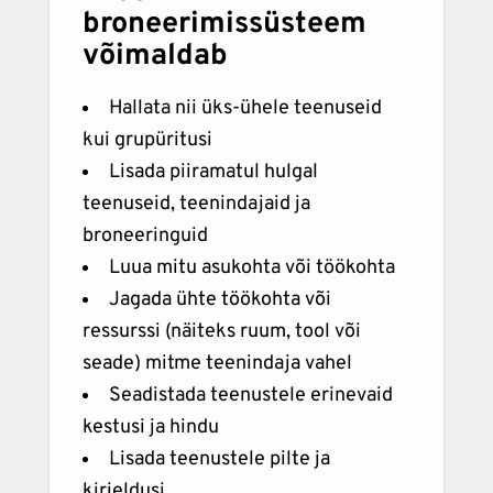
broneerimissüsteem
võimaldab
Hallata nii üks-ühele teenuseid
kui grupüritusi
Lisada piiramatul hulgal
teenuseid, teenindajaid ja
broneeringuid
Luua mitu asukohta või töökohta
Jagada ühte töökohta või
ressurssi (näiteks ruum, tool või
seade) mitme teenindaja vahel
Seadistada teenustele erinevaid
kestusi ja hindu
Lisada teenustele pilte ja
kirjeldusi