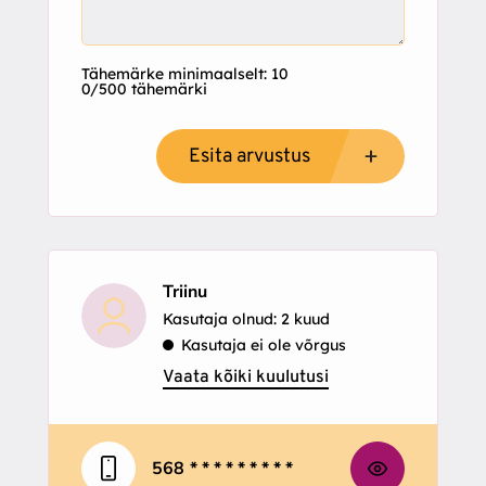
Tähemärke minimaalselt: 10
0/500 tähemärki
Esita arvustus
Triinu
Kasutaja olnud: 2 kuud
Kasutaja ei ole võrgus
Vaata kõiki kuulutusi
568
* * * * * * * * *