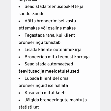
Seadistada teenusepakette ja
sooduskoode
Võtta broneerimisel vastu
ettemakse või osaline makse
Tagastada raha, kui klient
broneeringu tühistab
Lisada kliente ootenimekirja
Broneerida mitu teenust korraga
Seadistada automaatsed
teavitused ja meeldetuletused
Lubada klientidel oma
broneeringuid ise hallata
Kasutada mitut keelt
Jälgida broneeringute mahtu ja
statistikat