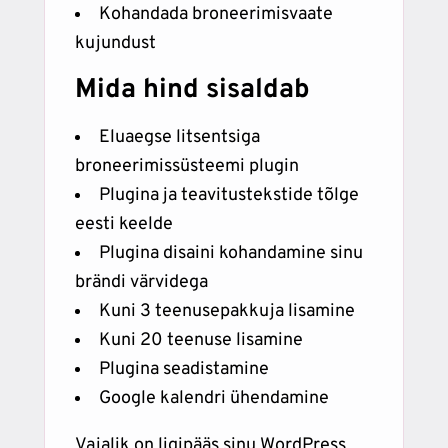
Kohandada broneerimisvaate
kujundust
Mida hind sisaldab
Eluaegse litsentsiga
broneerimissüsteemi plugin
Plugina ja teavitustekstide tõlge
eesti keelde
Plugina disaini kohandamine sinu
brändi värvidega
Kuni 3 teenusepakkuja lisamine
Kuni 20 teenuse lisamine
Plugina seadistamine
Google kalendri ühendamine
Vajalik on ligipääs sinu WordPress