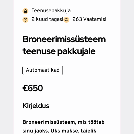
Teenusepakkuja
2 kuud tagasi
263 Vaatamisi
Broneerimissüsteem
teenuse pakkujale
Automaatikad
€650
Kirjeldus
Broneerimissüsteem, mis töötab
sinu jaoks. Üks makse, täielik