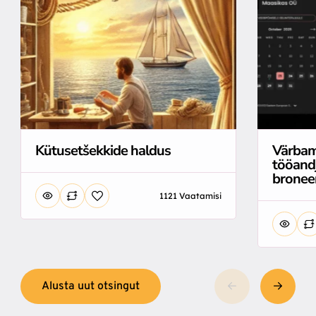
Värbam
Kütusetšekkide haldus
tööandj
bronee
1121 Vaatamisi
Alusta uut otsingut