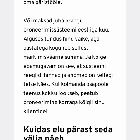
oma päristööle.
Või maksad juba praegu
broneerimissüsteemi eest iga kuu.
Alguses tundus hind väike, aga
aastatega koguneb sellest
märkimisväärne summa. Ja kõige
ebamugavam on see, et süsteemi
reeglid, hinnad ja andmed on kellegi
teise käes. Kui kolmanda osapoole
teenus kokku jookseb, peatub
broneerimine korraga kõigil sinu
klientidel.
Kuidas elu pärast seda
välja näeb