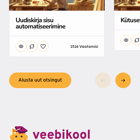
Uudiskirja sisu
Kütuse
automatiseerimine
1516 Vaatamisi
Alusta uut otsingut