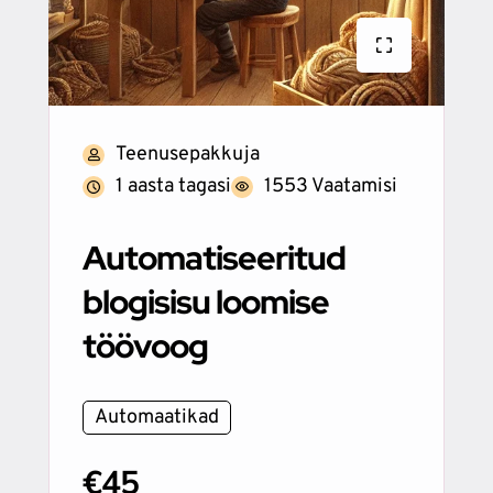
Teenusepakkuja
1 aasta tagasi
1553 Vaatamisi
Automatiseeritud
blogisisu loomise
töövoog
Automaatikad
€45