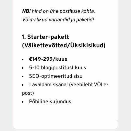
NB!
hind on ühe postituse kohta.
Võimalikud variandid ja paketid!
1. Starter-pakett
(Väikettevõtted/Üksikisikud)
€149-299/kuus
5-10 blogipostitust kuus
SEO-optimeeritud sisu
1 avaldamiskanal (veebileht VÕI e-
post)
Põhiline kujundus