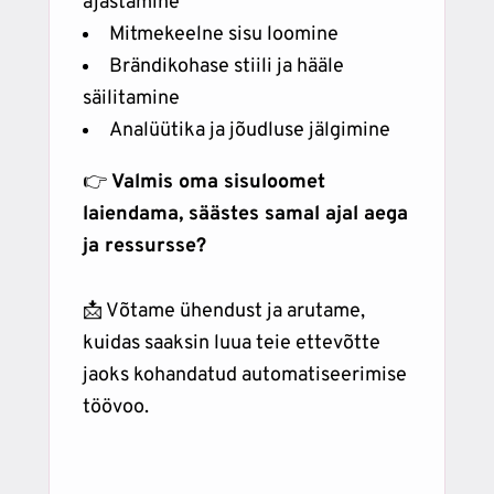
ajastamine
Mitmekeelne sisu loomine
Brändikohase stiili ja hääle
säilitamine
Analüütika ja jõudluse jälgimine
👉
Valmis oma sisuloomet
laiendama, säästes samal ajal aega
ja ressursse?
📩 Võtame ühendust ja arutame,
kuidas saaksin luua teie ettevõtte
jaoks kohandatud automatiseerimise
töövoo.