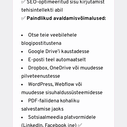
✅ SEO-optimeeritud sisu kirjutamist
tehisintellekti abil
✅
Paindlikud avaldamisvõimalused:
Otse teie veebilehele
blogipostitustena
Google Drive’i kaustadesse
E-posti teel automaatselt
Dropbox, OneDrive või muudesse
pilveteenustesse
WordPress, Webflow või
muudesse sisuhaldussüsteemidesse
PDF-failidena kohaliku
salvestamise jaoks
Sotsiaalmeedia platvormidele
(LinkedIn, Facebook jne) ✅