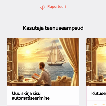
Raporteeri
Kasutaja teenuseampsud
Uudiskirja sisu
Kütuse
automatiseerimine