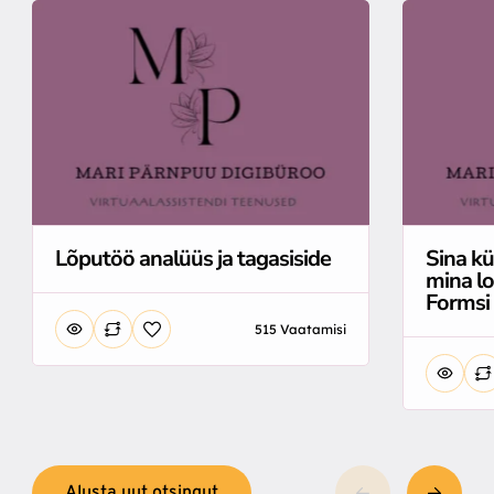
Lõputöö analüüs ja tagasiside
Sina kü
mina l
Formsi
515 Vaatamisi
Alusta uut otsingut