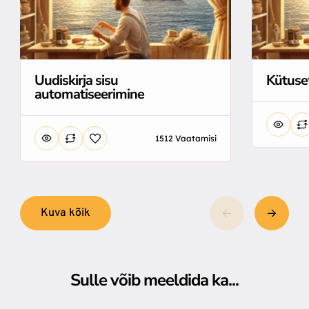
Uudiskirja sisu
Kütuse
automatiseerimine
1512 Vaatamisi
Kuva kõik
Sulle võib meeldida ka...