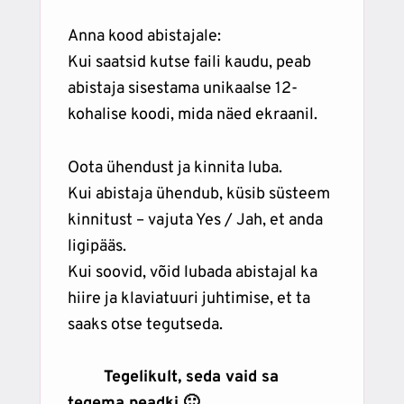
Anna kood abistajale:
Kui saatsid kutse faili kaudu, peab
abistaja sisestama unikaalse 12-
kohalise koodi, mida näed ekraanil.
Oota ühendust ja kinnita luba.
Kui abistaja ühendub, küsib süsteem
kinnitust – vajuta Yes / Jah, et anda
ligipääs.
Kui soovid, võid lubada abistajal ka
hiire ja klaviatuuri juhtimise, et ta
saaks otse tegutseda.
Tegelikult, seda vaid sa
tegema peadki 🙂