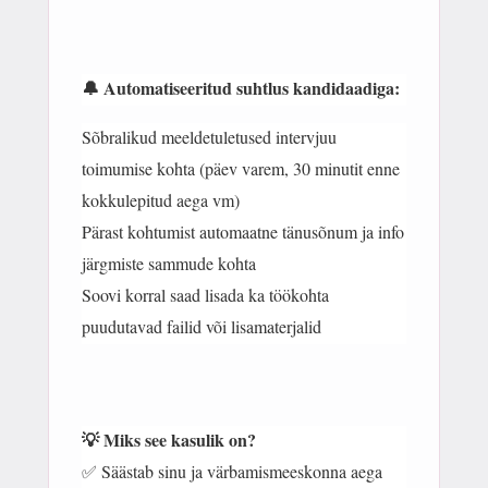
🔔 Automatiseeritud suhtlus kandidaadiga:
Sõbralikud meeldetuletused intervjuu
toimumise kohta (päev varem, 30 minutit enne
kokkulepitud aega vm)
Pärast kohtumist automaatne tänusõnum ja info
järgmiste sammude kohta
Soovi korral saad lisada ka töökohta
puudutavad failid või lisamaterjalid
💡 Miks see kasulik on?
✅ Säästab sinu ja värbamismeeskonna aega