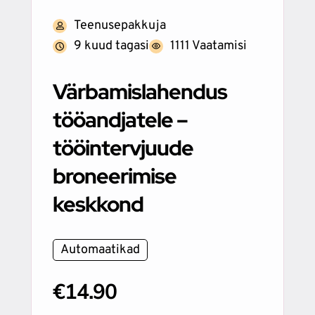
Teenusepakkuja
9 kuud tagasi
1111 Vaatamisi
Värbamislahendus
tööandjatele –
tööintervjuude
broneerimise
keskkond
Automaatikad
€14.90