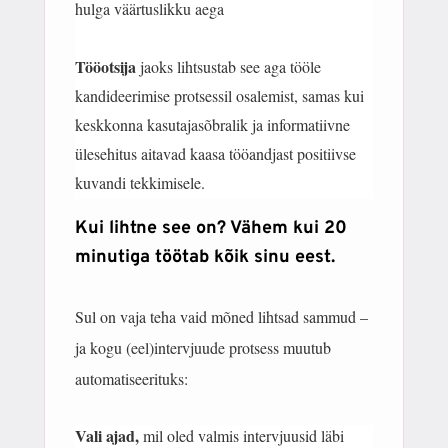
hulga väärtuslikku aega
Tööotsija
jaoks lihtsustab see aga tööle
kandideerimise protsessil osalemist, samas kui
keskkonna kasutajasõbralik ja informatiivne
ülesehitus aitavad kaasa tööandjast positiivse
kuvandi tekkimisele.
Kui lihtne see on? Vähem kui 20
minutiga töötab kõik sinu eest.
Sul on vaja teha vaid mõned lihtsad sammud –
ja kogu (eel)intervjuude protsess muutub
automatiseerituks:
Vali ajad,
mil oled valmis intervjuusid läbi