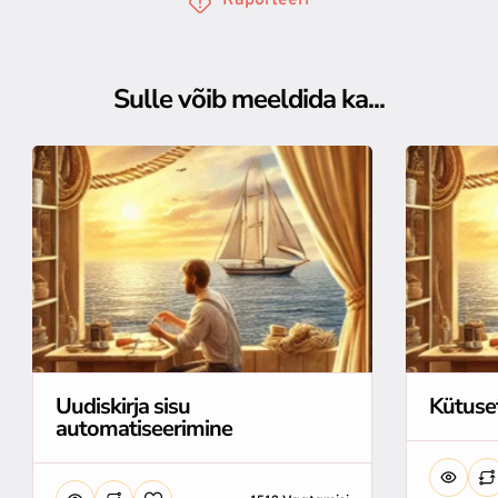
Raporteeri
Sulle võib meeldida ka...
Uudiskirja sisu
Kütuse
automatiseerimine