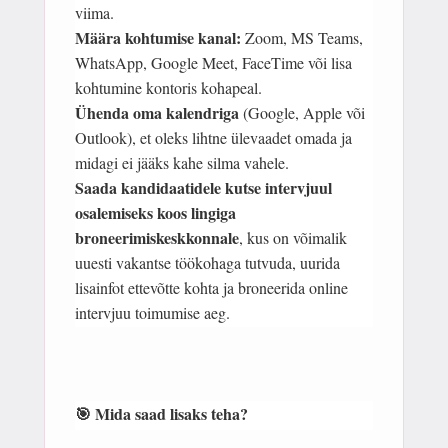
viima.
Määra kohtumise kanal:
Zoom, MS Teams,
WhatsApp, Google Meet, FaceTime või lisa
kohtumine kontoris kohapeal.
Ühenda oma kalendriga
(Google, Apple või
Outlook), et oleks lihtne ülevaadet omada ja
midagi ei jääks kahe silma vahele.
Saada kandidaatidele kutse intervjuul
osalemiseks koos lingiga
broneerimiskeskkonnale
, kus on võimalik
uuesti vakantse töökohaga tutvuda, uurida
lisainfot ettevõtte kohta ja broneerida online
intervjuu toimumise aeg.
🎯 Mida saad lisaks teha?