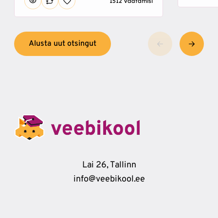
1512 Vaatamisi
Alusta uut otsingut
Lai 26, Tallinn
info@veebikool.ee