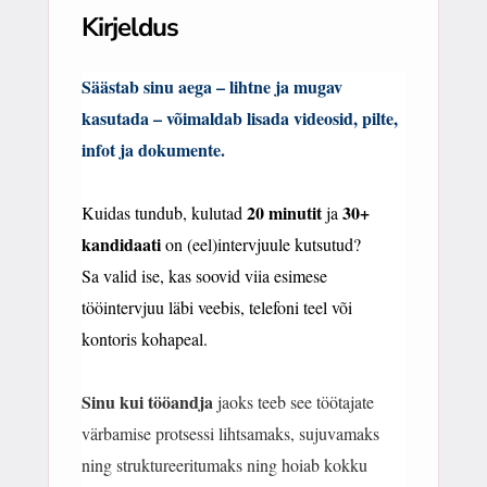
Kirjeldus
Säästab sinu aega – lihtne ja mugav
kasutada – võimaldab lisada videosid, pilte,
infot ja dokumente.
20 minutit
30+
Kuidas tundub, kulutad
ja
kandidaati
on (eel)intervjuule kutsutud?
Sa valid ise, kas soovid viia esimese
tööintervjuu läbi veebis, telefoni teel või
kontoris kohapeal.
Sinu kui tööandja
jaoks teeb see töötajate
värbamise protsessi lihtsamaks, sujuvamaks
ning struktureeritumaks ning hoiab kokku