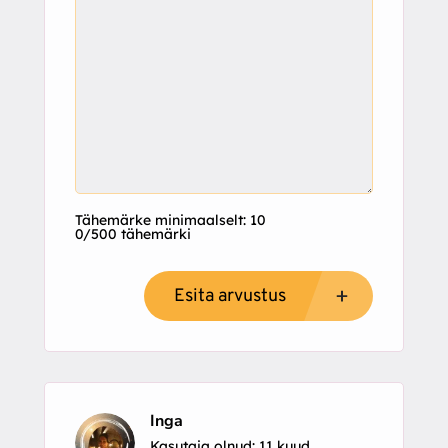
Tähemärke minimaalselt: 10
0/500 tähemärki
Esita arvustus
Inga
Kasutaja olnud: 11 kuud