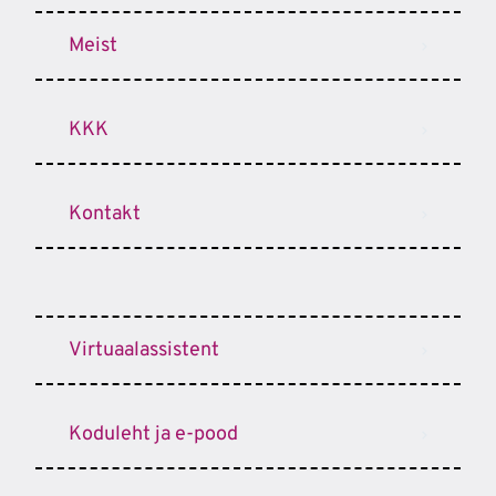
Meist
KKK
Kontakt
Virtuaalassistent
Koduleht ja e-pood