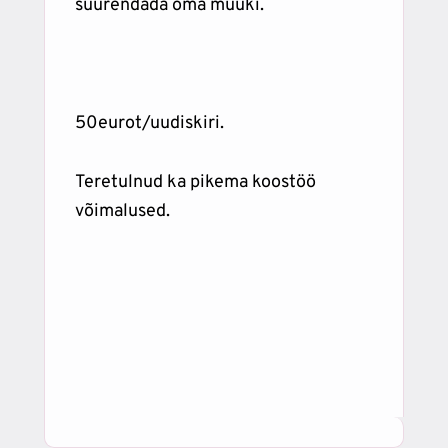
suurendada oma müüki.
50eurot/uudiskiri.
Teretulnud ka pikema koostöö
võimalused.