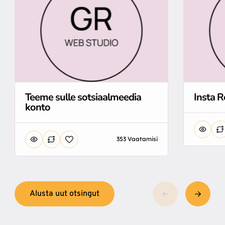
Teeme sulle sotsiaalmeedia
Insta R
konto
353 Vaatamisi
Alusta uut otsingut