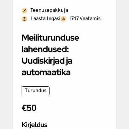
Teenusepakkuja
1 aasta tagasi
1747 Vaatamisi
Meiliturunduse
lahendused:
Uudiskirjad ja
automaatika
Turundus
€50
Kirjeldus