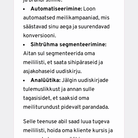
ja brändi stiilile.
Automatiseerimine:
Loon
automaatsed meilikampaaniad, mis
säästavad sinu aega ja suurendavad
konversiooni.
Sihtrühma segmenteerimine:
Aitan sul segmenteerida oma
meililisti, et saata sihipäraseid ja
asjakohaseid uudiskirju.
Analüütika:
Jälgin uudiskirjade
tulemuslikkust ja annan sulle
tagasisidet, et saaksid oma
meiliturundust pidevalt parandada.
Selle teenuse abil saad luua tugeva
meililisti, hoida oma kliente kursis ja