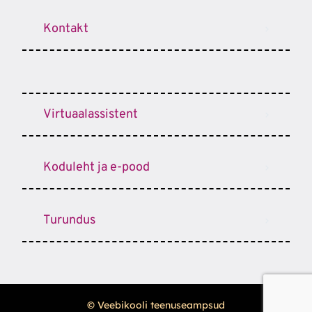
Kontakt
Virtuaalassistent
Koduleht ja e-pood
Turundus
© Veebikooli teenuseampsud