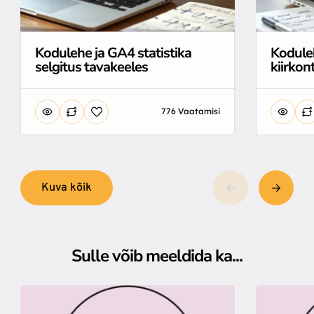
Kodulehe ja GA4 statistika
Kodule
selgitus tavakeeles
kiirkont
776 Vaatamisi
Kuva kõik
Sulle võib meeldida ka...