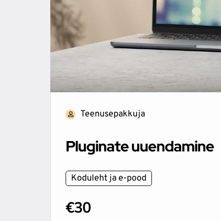
Teenusepakkuja
Pluginate uuendamine
Koduleht ja e-pood
€30