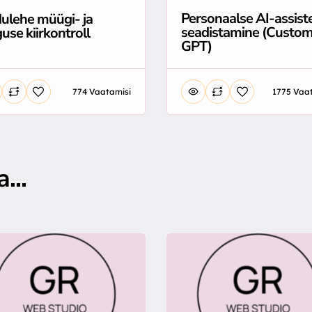
Personaalse AI-assist
ulehe müügi- ja
seadistamine (Custo
use kiirkontroll
GPT)
774 Vaatamisi
1775 Vaa
...