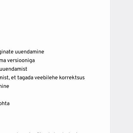
uginate uuendamine
ima versiooniga
 uuendamist
ist, et tagada veebilehe korrektsus
mine
ohta