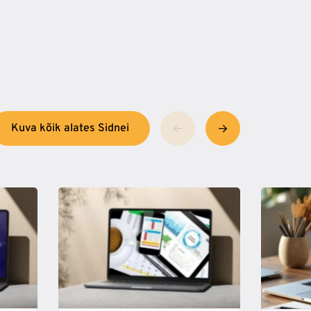
Kuva kõik alates Sidnei