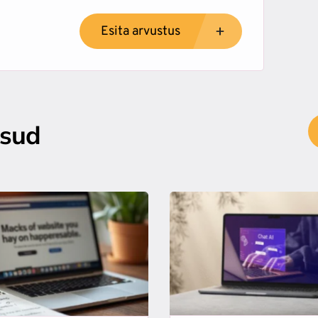
Esita arvustus
psud