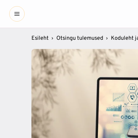
Esileht
Otsingu tulemused
Koduleht j