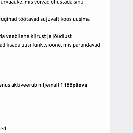
rvaauke, mis võivad ohustada sinu
uginad töötavad sujuvalt koos uusima
 veebilehe kiirust ja jõudlust
d lisada uusi funktsioone, mis parandavad
eenus aktiveerub hiljemalt
1 tööpäeva
ed.