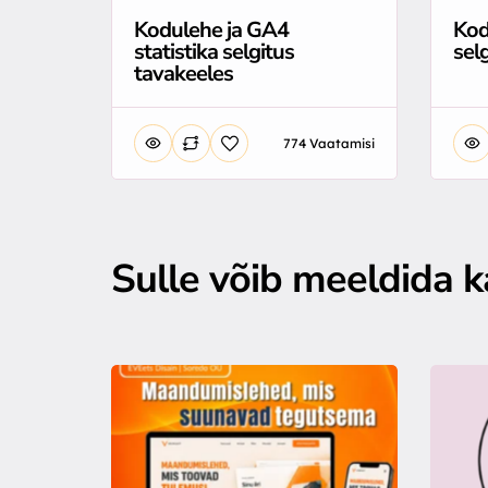
Kodulehe ja GA4
Kod
statistika selgitus
selg
tavakeeles
774 Vaatamisi
Sulle võib meeldida ka