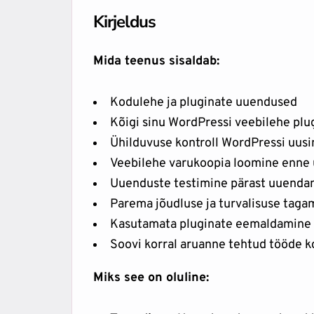
Kirjeldus
Mida teenus sisaldab:
Kodulehe ja pluginate uuendused
Kõigi sinu WordPressi veebilehe pl
Ühilduvuse kontroll WordPressi uus
Veebilehe varukoopia loomine enne
Uuenduste testimine pärast uuendam
Parema jõudluse ja turvalisuse taga
Kasutamata pluginate eemaldamine
Soovi korral aruanne tehtud tööde k
Miks see on oluline: