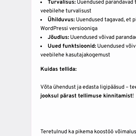
Turvalisus:
Uuendused parandavad tu
veebilehe turvalisust
Ühilduvus:
Uuendused tagavad, et pl
WordPressi versiooniga
Jõudlus:
Uuendused võivad parandada
Uued funktsioonid:
Uuendused võiva
veebilehe kasutajakogemust
Kuidas tellida:
Võta ühendust ja edasta ligipääsud – t
jooksul pärast tellimuse kinnitamist
!
Teretulnud ka pikema koostöö võimalus