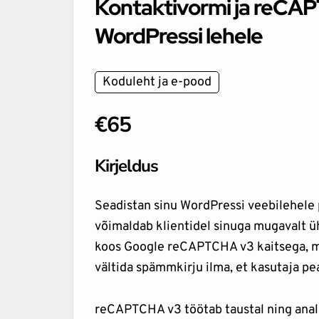
Kontaktivormi ja reCA
WordPressi lehele
Koduleht ja e-pood
€65
Kirjeldus
Seadistan sinu WordPressi veebilehele 
võimaldab klientidel sinuga mugavalt ü
koos Google reCAPTCHA v3 kaitsega, mi
vältida spämmkirju ilma, et kasutaja pea
reCAPTCHA v3 töötab taustal ning anal