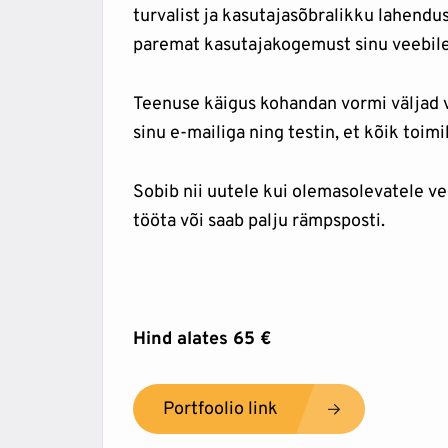
turvalist ja kasutajasõbralikku lahend
paremat kasutajakogemust sinu veebile
Teenuse käigus kohandan vormi väljad v
sinu e-mailiga ning testin, et kõik toimik
Sobib nii uutele kui olemasolevatele v
tööta või saab palju rämpsposti.
Hind alates 65 €
Portfoolio link