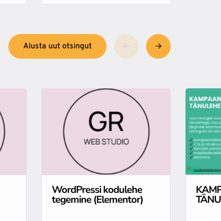
Alusta uut otsingut
WordPressi kodulehe
KAMP
tegemine (Elementor)
TÄNU