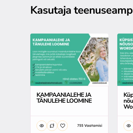
Kasutaja teenuseam
KAMPAANIALEHE JA
Küp
TÄNULEHE LOOMINE
nõu
Wor
755 Vaatamisi