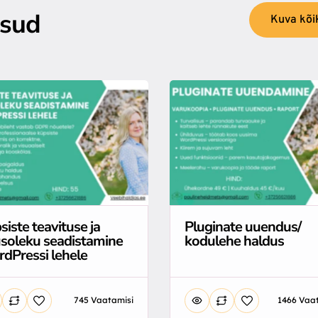
psud
Kuva kõi
siste teavituse ja
Pluginate uuendus/
soleku seadistamine
kodulehe haldus
dPressi lehele
745 Vaatamisi
1466 Vaa