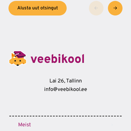
Alusta uut otsingut
Lai 26, Tallinn
info@veebikool.ee
Meist