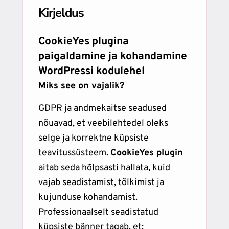
Kirjeldus
CookieYes plugina
paigaldamine ja kohandamine
WordPressi kodulehel
Miks see on vajalik?
GDPR ja andmekaitse seadused
nõuavad, et veebilehtedel oleks
selge ja korrektne küpsiste
teavitussüsteem.
CookieYes plugin
aitab seda hõlpsasti hallata, kuid
vajab seadistamist, tõlkimist ja
kujunduse kohandamist.
Professionaalselt seadistatud
küpsiste bänner tagab, et: