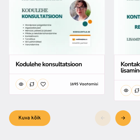
Kodulehe konsultatsioon
Kontak
lisamin
1695 Vaatamisi
Kuva kõik