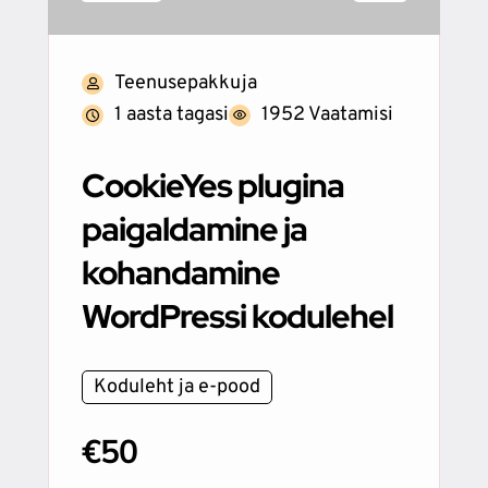
Teenusepakkuja
1 aasta tagasi
1952 Vaatamisi
CookieYes plugina
paigaldamine ja
kohandamine
WordPressi kodulehel
Koduleht ja e-pood
€50