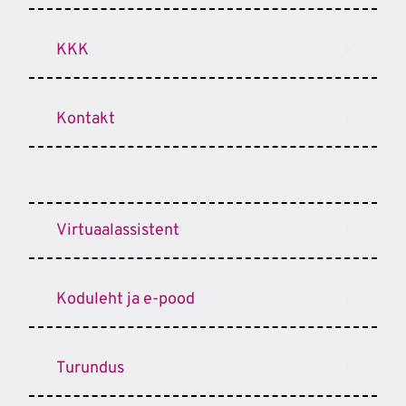
KKK
Kontakt
Virtuaalassistent
Koduleht ja e-pood
Turundus