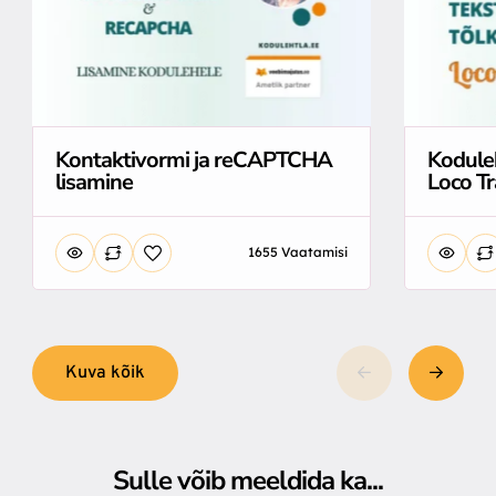
Kontaktivormi ja reCAPTCHA
Koduleh
lisamine
Loco T
1655 Vaatamisi
Kuva kõik
Sulle võib meeldida ka...