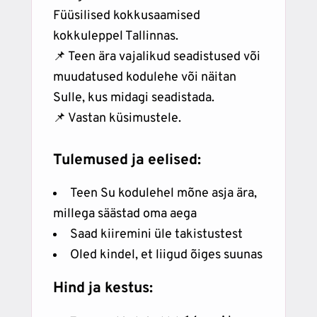
Füüsilised kokkusaamised
kokkuleppel Tallinnas.
📌 Teen ära vajalikud seadistused või
muudatused kodulehe või näitan
Sulle, kus midagi seadistada.
📌 Vastan küsimustele.
Tulemused ja eelised:
Teen Su kodulehel mõne asja ära,
millega säästad oma aega
Saad kiiremini üle takistustest
Oled kindel, et liigud õiges suunas
Hind ja kestus: