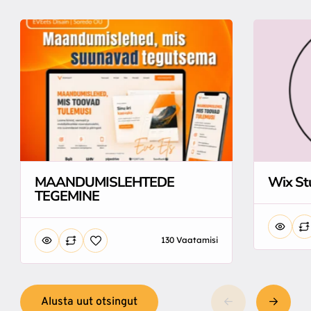
MAANDUMISLEHTEDE
Wix St
TEGEMINE
130 Vaatamisi
Alusta uut otsingut