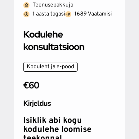
Teenusepakkuja
1 aasta tagasi
1689 Vaatamisi
Kodulehe
konsultatsioon
Koduleht ja e-pood
€60
Kirjeldus
Isiklik abi kogu
kodulehe loomise
teekonnal