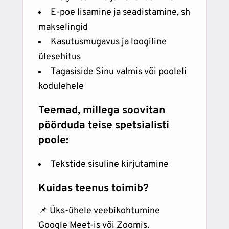
E-poe lisamine ja seadistamine, sh
makselingid
Kasutusmugavus ja loogiline
ülesehitus
Tagasiside Sinu valmis või pooleli
kodulehele
Teemad, millega soovitan
pöörduda teise spetsialisti
poole:
Tekstide sisuline kirjutamine
Kuidas teenus toimib?
📌 Üks-ühele veebikohtumine
Google Meet-is või Zoomis.