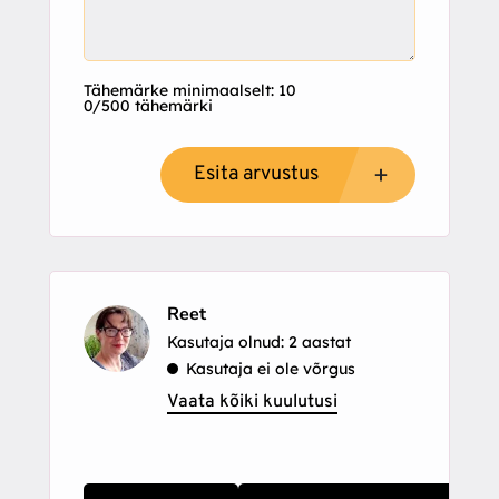
Tähemärke minimaalselt: 10
0/500 tähemärki
Esita arvustus
Reet
Kasutaja olnud: 2 aastat
Kasutaja ei ole võrgus
Vaata kõiki kuulutusi