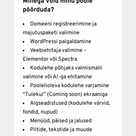
Millega võid minu poole
pöörduda?
Domeeni registreerimine ja
majutuspaketi valimine
WordPressi paigaldamine
Veebiehitaja valimine –
Elementor või Spectra
Kodulehe põhjaks valmismalli
valimine või AI-ga ehitamine
Poolelioleva kodulehe varjamine
“Tulekul” (Coming soon) ekraaniga
Algseadistused (kodulehe värvid,
fondid, nupud)
Menüüd, päised ja jalused
Piltide, tekstide ja muude