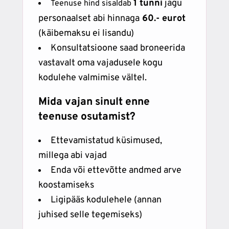
1 tunni
jagu
Teenuse hind sisaldab
personaalset abi hinnaga
60.- eurot
(käibemaksu ei lisandu)
Konsultatsioone saad broneerida
vastavalt oma vajadusele kogu
kodulehe valmimise vältel.
Mida vajan sinult enne
teenuse osutamist?
Ettevamistatud küsimused,
millega abi vajad
Enda või ettevõtte andmed arve
koostamiseks
Ligipääs kodulehele (annan
juhised selle tegemiseks)