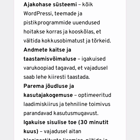
Ajakohase süsteemi
– kõik
WordPressi, teemade ja
pistikprogrammide uuendused
hoitakse korras ja kooskõlas, et
vältida kokkusobimatust ja tõrkeid.
Andmete kaitse ja
taastamisvõimaluse
– igakuised
varukoopiad tagavad, et vajadusel
saab lehe kiiresti taastada.
Parema jõudluse ja
kasutajakogemuse
– optimeeritud
laadimiskiirus ja tehniline toimivus
parandavad kasutusmugavust.
Igakuise sisulise toe (30 minutit
kuus)
– vajadusel aitan