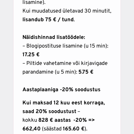
lisamine).
Kui muudatused ületavad 30 minutit,
lisandub 75 € / tund
.
Näidishinnad lisatöödele:
– Blogipostituse lisamine (u 15 min):
17.25 €
– Piltide vahetamine või kirjavigade
parandamine (u 5 min):
5.75 €
Aastaplaaniga -20% soodustus
Kui maksad 12 kuu eest korraga,
saad 20% soodustust
–
kokku
828 € aastas
-20% =>
662,40
(säästad
165.60 €
).