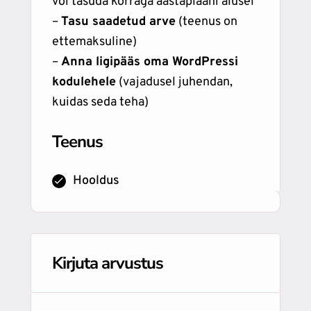
või tasuda korraga aastaplaani alusel
–
Tasu saadetud arve
(teenus on
ettemaksuline)
–
Anna ligipääs oma WordPressi
kodulehele
(vajadusel juhendan,
kuidas seda teha)
Teenus
Hooldus
Kirjuta arvustus