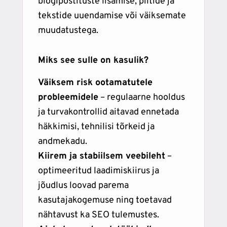
blogipostituste lisamise, piltide ja
tekstide uuendamise või väiksemate
muudatustega.
Miks see sulle on kasulik?
Väiksem risk ootamatutele
probleemidele
– regulaarne hooldus
ja turvakontrollid aitavad ennetada
häkkimisi, tehnilisi tõrkeid ja
andmekadu.
Kiirem ja stabiilsem veebileht
–
optimeeritud laadimiskiirus ja
jõudlus loovad parema
kasutajakogemuse ning toetavad
nähtavust ka SEO tulemustes.