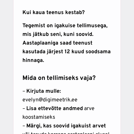
Kui kaua teenus kestab?
Tegemist on igakuise tellimusega,
mis jätkub seni, kuni soovid.
Aastaplaaniga saad teenust
kasutada järjest 12 kuud soodsama
hinnaga.
Mida on tellimiseks vaja?
–
Kirjuta mulle:
evelyn@digimeetrik.ee
–
Lisa ettevõtte andmed
arve
koostamiseks
–
Märgi, kas soovid igakuist arvet