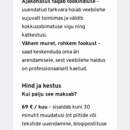
Ajakohasus tagab töökindluse
–
uuendatud tarkvara hoiab veebilehe
sujuvalt toimimas ja väldib
kokkusobimatuse vigu ning
katkestusi.
Vähem muret, rohkem fookust
–
saad keskenduda oma äri
arendamisele, sest veebilehe haldus
on professionaalselt kaetud.
Hind ja kestus
Kui palju see maksab?
69 € / kuu
– sisaldab kuni 30
minutit muudatusi (nt piltide või
tekstide uuendamine, blogipostituse