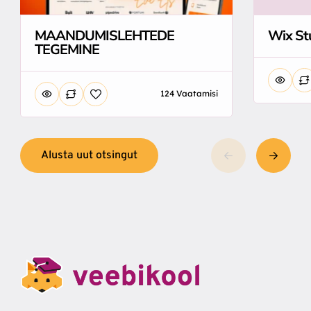
MAANDUMISLEHTEDE
Wix St
TEGEMINE
124 Vaatamisi
Alusta uut otsingut